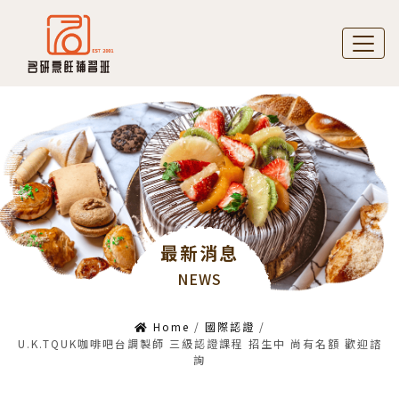
最新消息
NEWS
Home
/
國際認證
/
U.K.TQUK咖啡吧台調製師 三級認證課程 招生中 尚有名額 歡迎諮
詢