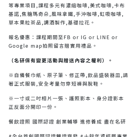
等專業項目,課程多元有濃縮咖啡,美式咖啡,卡布
基諾,焦糖瑪奇朵,風味拿鐵,手沖咖啡,虹吸咖啡,
草本果粒茶品,調酒製作,基礎拉花。
報名優惠：課程期間至FB or IG or LINE or
Google map拍照留言贈實用禮品。
（名研保有變更活動與贈送內容之權利）。
※自備餐巾紙、原子筆、修正帶,飲品盛裝器皿,請
著正式服裝,安全考量勿穿短褲與脫鞋。
※一寸或二吋相片一張、護照影本、身分證影本
正反面分開印一份。
餐飲證照 國際認證 創業輔導 進修養成 盡在名研
#全台首創國際認證雙證齊發 #十餘年資經歷專業