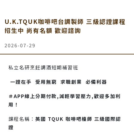
U.K.TQUK咖啡吧台調製師 三級認證課程
招生中 尚有名額 歡迎諮詢
2026-07-29
私立名研烹飪調酒短期補習班
一證在手 受用無窮 求職創業 必備利器
＃APP線上分期付款,減輕學習壓力,歡迎多加利
用！
課程名稱：
英國
TQUK 咖啡吧檯師 三級國際認
證