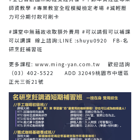
師資教學 #專業教室全程模擬檢定考場 #減輕壓
力可分期付款可刷卡
#課堂中無藉故收取額外費用 #可以請假可以補課
可以調課 線上諮詢:LINE :shuyu0920 FB-名
研烹飪補習班
更多課程:
www.ming-yan.com.tw
歡迎諮詢
（03）402-5522 ADD 32049桃園市中壢區
正光三街21號